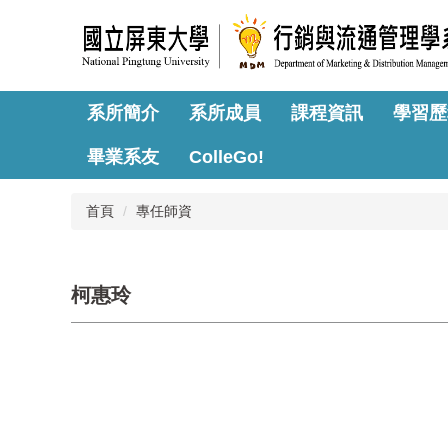
跳
到
主
要
內
系所簡介
系所成員
課程資訊
學習歷
容
區
畢業系友
ColleGo!
首頁
專任師資
柯惠玲