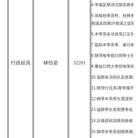
4.
準備及整理召開系務會
5.
填報校庫資料、校務會
會議及院教評會議之提案
6.
本學系各項規章訂定與
7.
協助本學系專、兼任教
8.
辦理每學期日間學士班
行政組員
林怡姿
32201
9.
審核日間大學部每學期
10.
協辦各項招生及推薦甄
11.
辦理行流系/產學攜手
12.
輔導本系學生選課與預
13.
協辦學生各類獎學金之
14.
設備器材請購與維修
15.
辦理本學系相關專業證