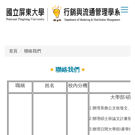
跳
到
主
要
內
容
區
首頁
聯絡我們
聯絡我們
職稱
姓名
校內分機
大學部/碩
1.
辦理系務公文收發文、
2.
辦理碩士班論文計畫發
3.
辦理
日間大學部/產學攜