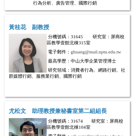
行為分析、廣告管理、國際行銷
黃桂花
副教授
分
機
號碼：
31645 研究室：屏商校
區教學壹館北棟315室
電子郵
件
：
ghuang@mail.nptu.edu.tw
最高學歷：中山大學企業管理博士
研究領域：消費者行為、網路行銷、社
群媒體行銷、
服務業行銷、國際行銷
尤松文 助理教授兼秘書室第二組組長
分
機號碼：
31674 研究室：屏商校
區教學壹館北棟104室