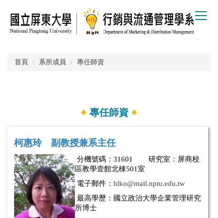
跳
到
主
要
內
容
首頁
系所成員
專任師資
區
專任師資
柯惠玲 副教授兼系主任
分機號碼：
31601 研究室：屏商校
區教學壹館北棟501室
電子郵件：
hlko@mail.nptu.edu.tw
最高學歷：
國立政治大學企業管理研究
所博士