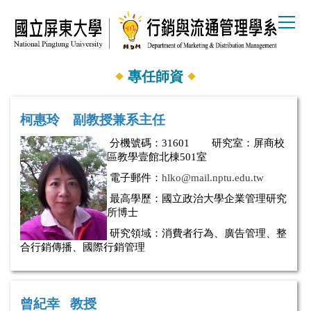
跳
到
主
要
內
專任師資
容
區
柯惠玲 副教授兼系主任
分機號碼：
31601 研究室：屏商校
區教學壹館北棟501室
電子郵件：
hlko@mail.nptu.edu.tw
最高學歷：
國立政治大學企業管理研究
所博士
研究領域：
消費者行為、廣告管理、
整
合行銷傳播、
國際行銷管理
曾紀幸 教授