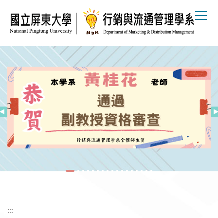
跳
到
主
要
內
容
區
:::