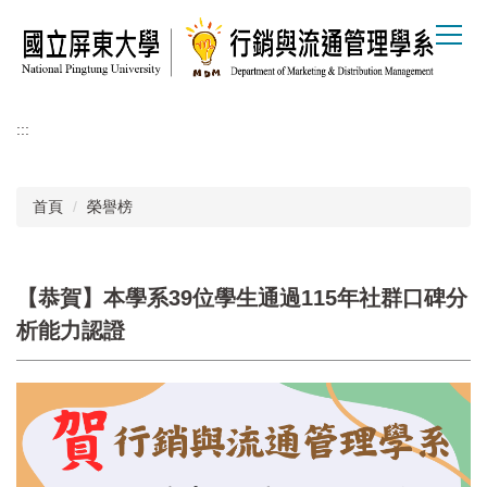
跳
到
主
要
內
容
:::
區
首頁
榮譽榜
【恭賀】本學系39位學生通過115年社群口碑分
析能力認證