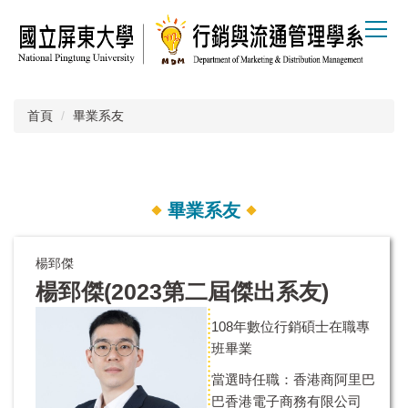
跳
到
主
要
內
容
首頁
畢業系友
區
畢業系友
楊郅傑
楊郅傑(2023第二屆傑出系友)
108年數位行銷碩士在職專
班畢業
當選時任職：香港商阿里巴
巴香港電子商務有限公司