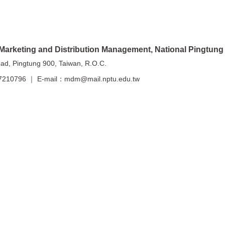
 and Distribution Management, National Pingtung U
ngtung 900, Taiwan, R.O.C.
210796 ｜ E-mail：mdm@mail.nptu.edu.tw