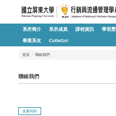
跳
到
主
要
內
系所簡介
系所成員
課程資訊
學習歷
容
區
畢業系友
ColleGo!
首頁
聯絡我們
聯絡我們
友善列印