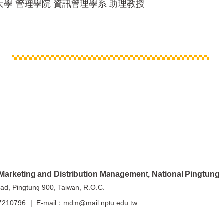
大學 管理學院 資訊管理學系 助理教授
 and Distribution Management, National Pingtung U
ngtung 900, Taiwan, R.O.C.
210796 ｜ E-mail：mdm@mail.nptu.edu.tw