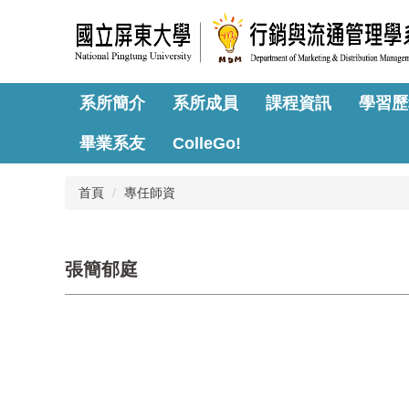
跳
到
主
要
內
系所簡介
系所成員
課程資訊
學習歷
容
區
畢業系友
ColleGo!
首頁
專任師資
張簡郁庭