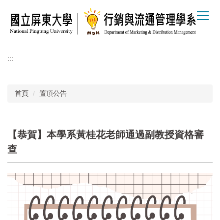
跳
到
主
要
內
容
:::
區
首頁
置頂公告
【恭賀】本學系黃桂花老師通過副教授資格審
查